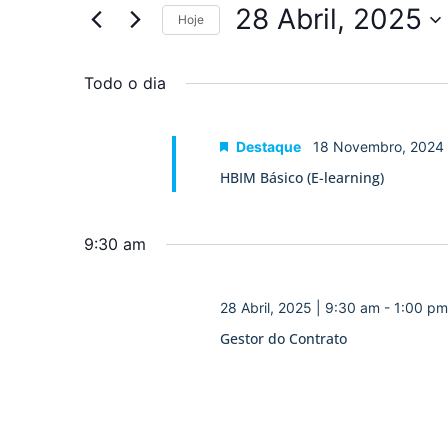
por
28 Abril, 2025
Eventos
Hoje
e
com
Selecione
palavra-
a
visualização
chave.
data.
Todo o dia
de
Eventos
Destaque
18 Novembro, 2024
HBIM Básico (E-learning)
9:30 am
28 Abril, 2025 | 9:30 am
-
1:00 pm
Gestor do Contrato