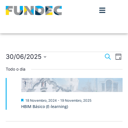
Nave
Na
30/06/2025
Pesquisar
Dia
de
Selecione
de
a
Todo o dia
vis
data.
pesqu
de
Ev
e
visua
Destaque
18 Novembro, 2024
-
19 Novembro, 2025
HBIM Básico (E-learning)
de
Event