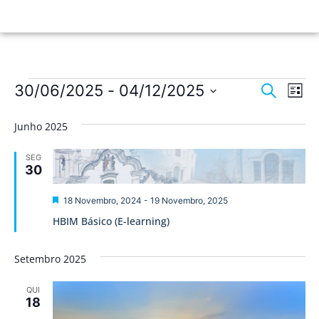
Nave
Na
30/06/2025
 - 
04/12/2025
Pesquisar
Lista
de
Selecione
de
a
vis
Junho 2025
data.
pesqu
de
SEG
Ev
e
30
visua
Destaque
18 Novembro, 2024
-
19 Novembro, 2025
de
HBIM Básico (E-learning)
Event
Setembro 2025
QUI
18