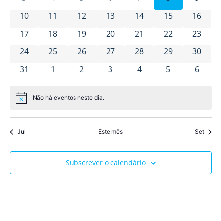
Eventos
visua
0 eventos
0 eventos
0 eventos
0 eventos
0 eventos
0 eventos
0 event
10
11
12
13
14
15
16
de
0 eventos
0 eventos
0 eventos
0 eventos
0 eventos
0 eventos
0 event
17
18
19
20
21
22
23
0 eventos
0 eventos
0 eventos
0 eventos
0 eventos
0 eventos
Event
0 event
24
25
26
27
28
29
30
0 eventos
0 eventos
0 eventos
0 eventos
0 eventos
0 eventos
0 even
31
1
2
3
4
5
6
Não há eventos neste dia.
Aviso
Jul
Este mês
Set
Subscrever o calendário