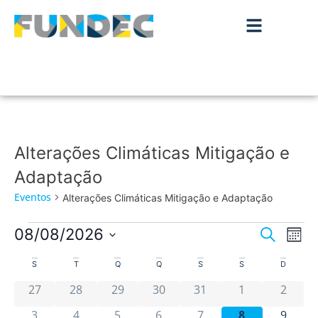
Alterações Climáticas Mitigação e
Adaptação
Eventos
Alterações Climáticas Mitigação e Adaptação
Nave
Na
08/08/2026
Pesquisar
Mês
de
Selecione
de
Calendário
a
S
T
Q
Q
S
S
D
vis
data.
pesqu
0 eventos
0 eventos
0 eventos
0 eventos
0 eventos
0 eventos
0 even
de
de
27
28
29
30
31
1
2
Ev
e
0 eventos
0 eventos
0 eventos
0 eventos
0 eventos
0 eventos
0 even
3
4
5
6
7
8
9