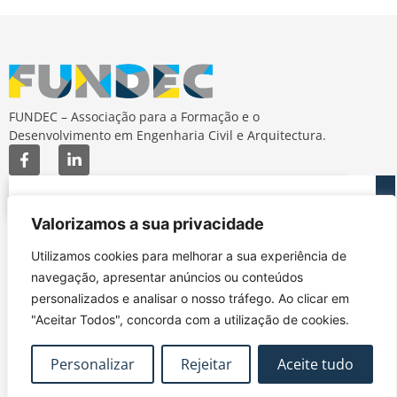
FUNDEC – Associação para a Formação e o
Desenvolvimento em Engenharia Civil e Arquitectura.
Valorizamos a sua privacidade
MAPA DO SITE
CONTACTOS
Utilizamos cookies para melhorar a sua experiência de
Subscrever Newsletter
fundec@tecnico.ulisboa.pt
navegação, apresentar anúncios ou conteúdos
Contactos
FUNDEC - IST - DECivil
personalizados e analisar o nosso tráfego. Ao clicar em
Google Maps
Av. Rovisco Pais, 1049-
"Aceitar Todos", concorda com a utilização de cookies.
001 Lisboa
Personalizar
Rejeitar
Aceite tudo
Política de Privacidade
Contacte-nos
Livro de
|
|
Reclamações
Termos e Condições
|