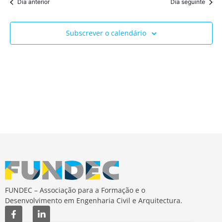
Dia anterior
Dia seguinte
pesqu
de
Ev
e
Subscrever o calendário
visua
de
Event
FUNDEC – Associação para a Formação e o
Desenvolvimento em Engenharia Civil e Arquitectura.