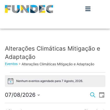
Alterações Climáticas Mitigação e
Adaptação
Eventos
Alterações Climáticas Mitigação e Adaptação
Nenhum eventos agendado para 7 Agosto, 2026.
Aviso
Nave
Na
07/08/2026
Pesquisar
Dia
de
Selecione
de
a
vis
data.