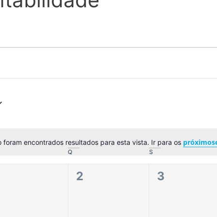
próximos
 foram encontrados resultados para esta vista. Ir para os
Aviso
Q
S
0
0
0
1
2
3
eventos,
eventos,
eventos,