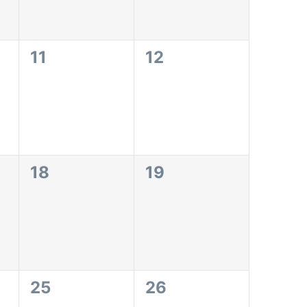
0
0
11
12
eventos,
eventos,
0
0
18
19
eventos,
eventos,
0
0
25
26