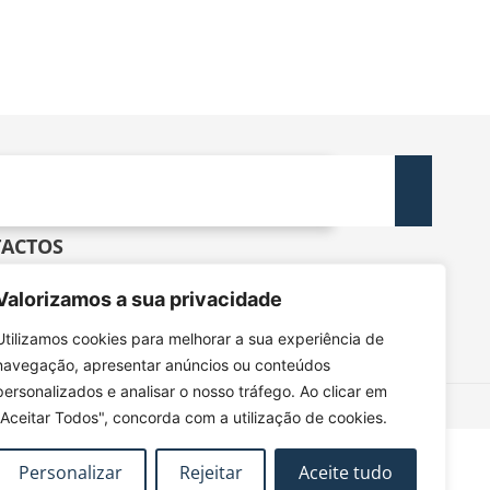
ACTOS
dec@tecnico.ulisboa.pt
Valorizamos a sua privacidade
DEC - IST - DECivil
 Rovisco Pais, 1049-001 Lisboa
Utilizamos cookies para melhorar a sua experiência de
navegação, apresentar anúncios ou conteúdos
personalizados e analisar o nosso tráfego. Ao clicar em
"Aceitar Todos", concorda com a utilização de cookies.
Personalizar
Rejeitar
Aceite tudo