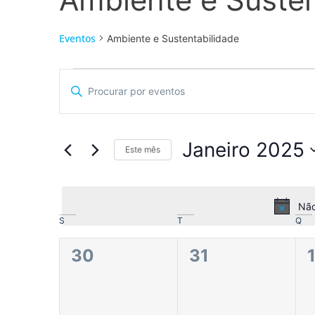
Eventos
Ambiente e Sustentabilidade
Navegação
Digite
a
de
palavra-
chave.
pesquisa
Procure
por
Janeiro 2025
Eventos
Este mês
e
com
Selecione
palavra-
a
visualização
chave.
data.
Não
de
Calendário
S
T
Q
Eventos
de
0
0
30
31
Eventos
eventos,
eventos,