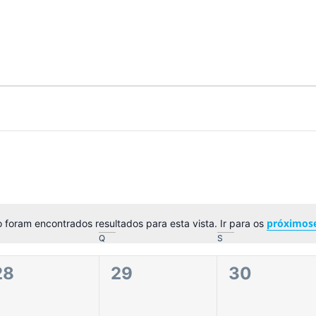
próximos
 foram encontrados resultados para esta vista. Ir para os
Aviso
Q
S
0
0
0
28
29
30
eventos,
eventos,
eventos,