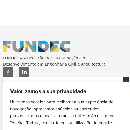
FUNDEC – Associação para a Formação e o
Desenvolvimento em Engenharia Civil e Arquitectura.
Valorizamos a sua privacidade
Utilizamos cookies para melhorar a sua experiência de
MAPA DO SITE
CONTACTOS
navegação, apresentar anúncios ou conteúdos
Subscrever Newsletter
fundec@tecnico.ulisboa.pt
personalizados e analisar o nosso tráfego. Ao clicar em
Contactos
FUNDEC - IST - DECivil
Google Maps
"Aceitar Todos", concorda com a utilização de cookies.
Av. Rovisco Pais, 1049-