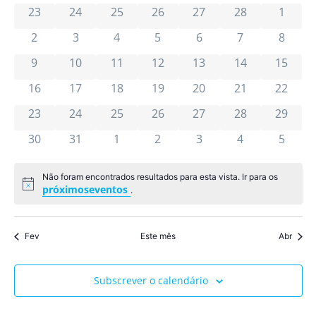
pesqu
0 eventos
0 eventos
0 eventos
0 eventos
0 eventos
0 eventos
0 even
de
de
23
24
25
26
27
28
1
Ev
e
0 eventos
0 eventos
0 eventos
0 eventos
0 eventos
0 eventos
0 even
2
3
4
5
6
7
8
Eventos
visua
0 eventos
0 eventos
0 eventos
0 eventos
0 eventos
0 eventos
0 event
9
10
11
12
13
14
15
de
0 eventos
0 eventos
0 eventos
0 eventos
0 eventos
0 eventos
0 event
16
17
18
19
20
21
22
0 eventos
0 eventos
0 eventos
0 eventos
0 eventos
0 eventos
Event
0 event
23
24
25
26
27
28
29
0 eventos
0 eventos
0 eventos
0 eventos
0 eventos
0 eventos
0 even
30
31
1
2
3
4
5
Não foram encontrados resultados para esta vista. Ir para os
Aviso
próximoseventos
.
Fev
Este mês
Abr
Subscrever o calendário