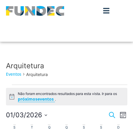
Arquitetura
Eventos
Arquitetura
Não foram encontrados resultados para esta vista. Ir para os
Aviso
próximoseventos
.
Nave
Na
01/03/2026
Pesquisar
Mês
de
Selecione
de
Calendário
a
S
T
Q
Q
S
S
D
vis
data.