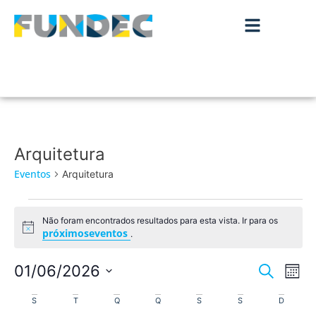
Arquitetura
Eventos
Arquitetura
Não foram encontrados resultados para esta vista. Ir para os
Aviso
próximoseventos
.
Nave
Na
01/06/2026
Pesquisar
Mês
de
Selecione
de
Calendário
a
S
T
Q
Q
S
S
D
vis
data.