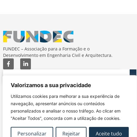
FUNDEC – Associação para a Formação e o
Desenvolvimento em Engenharia Civil e Arquitectura.
Valorizamos a sua privacidade
MAPA DO SITE
CONTACTOS
Utilizamos cookies para melhorar a sua experiência de
Subscrever Newsletter
fundec@tecnico.ulisboa.pt
navegação, apresentar anúncios ou conteúdos
Contactos
FUNDEC - IST - DECivil
personalizados e analisar o nosso tráfego. Ao clicar em
Google Maps
Av. Rovisco Pais, 1049-
"Aceitar Todos", concorda com a utilização de cookies.
001 Lisboa
Personalizar
Rejeitar
Aceite tudo
Política de Privacidade
Contacte-nos
Livro de
|
|