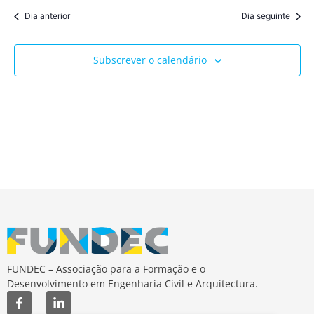
vis
data.
Dia anterior
Dia seguinte
pesqu
de
Ev
e
Subscrever o calendário
visua
de
Event
FUNDEC – Associação para a Formação e o
Desenvolvimento em Engenharia Civil e Arquitectura.