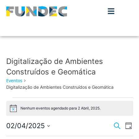
Digitalização de Ambientes
Construídos e Geomática
Eventos
Digitalização de Ambientes Construídos e Geomática
Nenhum eventos agendado para 2 Abril, 2025.
Aviso
Nave
Na
02/04/2025
Pesquisar
Dia
de
Selecione
de
a