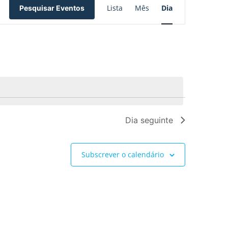
Lista
Mês
Dia
Pesquisar Eventos
de
visualização
de
Evento
Dia seguinte
Subscrever o calendário