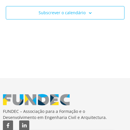
Ev
e
Subscrever o calendário
visua
de
Event
FUNDEC – Associação para a Formação e o
Desenvolvimento em Engenharia Civil e Arquitectura.