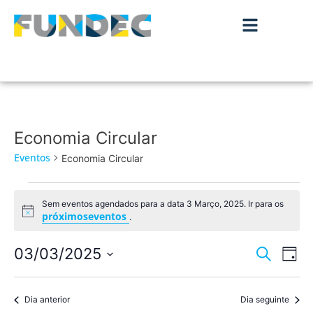
Economia Circular
Eventos
Economia Circular
Sem eventos agendados para a data 3 Março, 2025. Ir para os
Aviso
próximoseventos
.
Nave
Na
03/03/2025
Pesquisar
Dia
de
Selecione
de
a
vis
data.
Dia anterior
Dia seguinte
pesqu
de