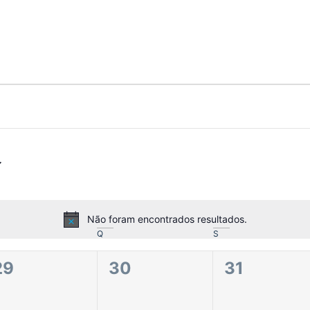
Não foram encontrados resultados.
Aviso
Q
S
0
0
0
29
30
31
eventos,
eventos,
eventos,