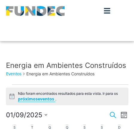
Energia em Ambientes Construídos
Eventos
Energia em Ambientes Construídos
Não foram encontrados resultados para esta vista. Ir para os
Aviso
próximoseventos
.
Nave
Na
01/09/2025
Pesquisar
Mês
de
Selecione
de
Calendário
a
S
T
Q
Q
S
S
D
vis
data.