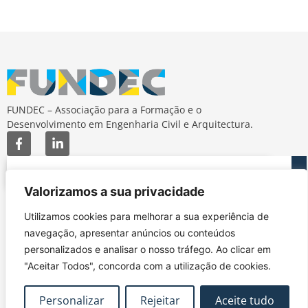
FUNDEC – Associação para a Formação e o
Desenvolvimento em Engenharia Civil e Arquitectura.
Valorizamos a sua privacidade
MAPA DO SITE
CONTACTOS
Utilizamos cookies para melhorar a sua experiência de
Subscrever Newsletter
fundec@tecnico.ulisboa.pt
navegação, apresentar anúncios ou conteúdos
Contactos
FUNDEC - IST - DECivil
personalizados e analisar o nosso tráfego. Ao clicar em
Google Maps
Av. Rovisco Pais, 1049-
"Aceitar Todos", concorda com a utilização de cookies.
001 Lisboa
Personalizar
Rejeitar
Aceite tudo
Política de Privacidade
Contacte-nos
Livro de
|
|