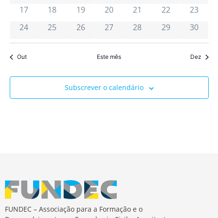
de
0 eventos
0 eventos
0 eventos
0 eventos
0 eventos
0 eventos
0 event
17
18
19
20
21
22
23
0 eventos
0 eventos
0 eventos
0 eventos
0 eventos
0 eventos
Event
0 event
24
25
26
27
28
29
30
Out
Este mês
Dez
Subscrever o calendário
FUNDEC – Associação para a Formação e o