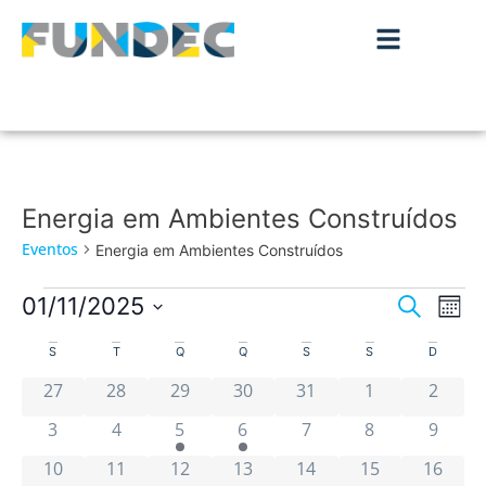
Energia em Ambientes Construídos
Eventos
Energia em Ambientes Construídos
Nave
Na
01/11/2025
Pesquisar
Mês
de
Selecione
de
Calendário
a
S
T
Q
Q
S
S
D
vis
data.
pesqu
0 eventos
0 eventos
0 eventos
0 eventos
0 eventos
0 eventos
0 even
de
de
27
28
29
30
31
1
2
Ev
e
0 eventos
0 eventos
2 eventos
1 evento
0 eventos
0 eventos
0 even
3
4
5
6
7
8
9
Eventos
visua
0 eventos
0 eventos
0 eventos
0 eventos
0 eventos
0 eventos
0 event
10
11
12
13
14
15
16