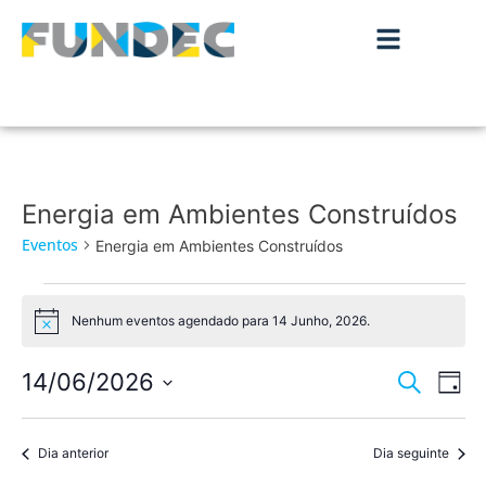
Energia em Ambientes Construídos
Eventos
Energia em Ambientes Construídos
Nenhum eventos agendado para 14 Junho, 2026.
Aviso
Nave
Na
14/06/2026
Pesquisar
Dia
de
Selecione
de
a
vis
data.
Dia anterior
Dia seguinte
pesqu
de