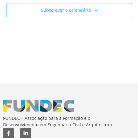
Ev
e
Subscrever o calendário
visua
de
Event
FUNDEC – Associação para a Formação e o
Desenvolvimento em Engenharia Civil e Arquitectura.