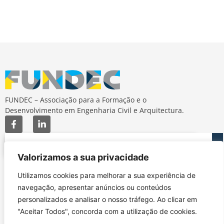
FUNDEC – Associação para a Formação e o
Desenvolvimento em Engenharia Civil e Arquitectura.
Valorizamos a sua privacidade
Utilizamos cookies para melhorar a sua experiência de
MAPA DO SITE
CONTACTOS
navegação, apresentar anúncios ou conteúdos
Subscrever Newsletter
fundec@tecnico.ulisboa.pt
personalizados e analisar o nosso tráfego. Ao clicar em
Contactos
FUNDEC - IST - DECivil
Google Maps
"Aceitar Todos", concorda com a utilização de cookies.
Av. Rovisco Pais, 1049-