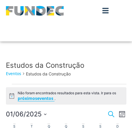
Estudos da Construção
Eventos
Estudos da Construção
Não foram encontrados resultados para esta vista. Ir para os
Aviso
próximoseventos
.
Nave
Na
01/06/2025
Pesquisar
Mês
de
Selecione
de
Calendário
a
S
T
Q
Q
S
S
D
vis
data.