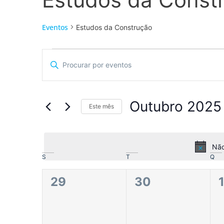
Eventos
Estudos da Construção
Navegação
Digite
a
de
palavra-
chave.
pesquisa
Procure
por
Outubro 2025
Eventos
Este mês
e
com
Selecione
palavra-
a
visualização
chave.
data.
Não
de
Calendário
S
T
Q
Eventos
de
0
0
29
30
Eventos
eventos,
eventos,