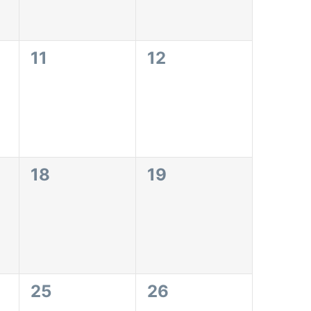
0
0
11
12
eventos,
eventos,
0
0
18
19
eventos,
eventos,
0
0
25
26