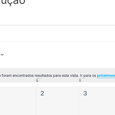
próximos
 foram encontrados resultados para esta vista. Ir para os
Aviso
Q
S
0
0
0
1
2
3
eventos,
eventos,
eventos,