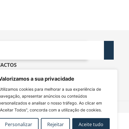
ACTOS
dec@tecnico.ulisboa.pt
Valorizamos a sua privacidade
DEC - IST - DECivil
 Rovisco Pais, 1049-001 Lisboa
Utilizamos cookies para melhorar a sua experiência de
navegação, apresentar anúncios ou conteúdos
personalizados e analisar o nosso tráfego. Ao clicar em
"Aceitar Todos", concorda com a utilização de cookies.
Personalizar
Rejeitar
Aceite tudo