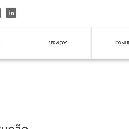
O
SERVIÇOS
COMUN
rução