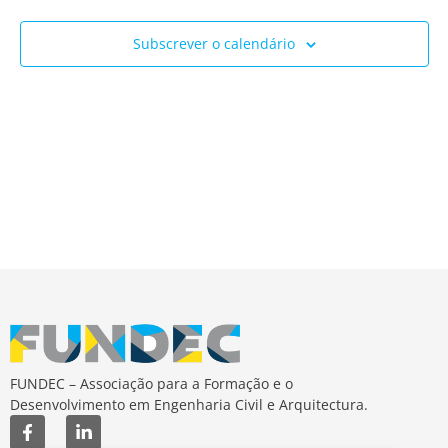
Ev
e
Subscrever o calendário
visua
de
Event
FUNDEC – Associação para a Formação e o
Desenvolvimento em Engenharia Civil e Arquitectura.