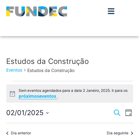
Estudos da Construção
Eventos
Estudos da Construção
Sem eventos agendados para a data 2 Janeiro, 2025. Ir para os
Aviso
próximoseventos
.
Nave
Na
02/01/2025
Pesquisar
Dia
de
Selecione
de
a
vis
data.
Dia anterior
Dia seguinte
pesqu
de