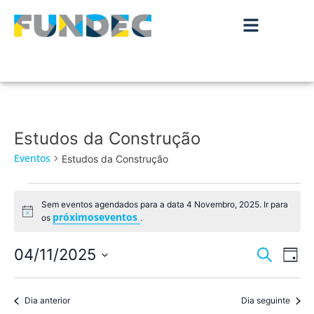
Estudos da Construção
Eventos
Estudos da Construção
Sem eventos agendados para a data 4 Novembro, 2025. Ir para
Aviso
próximoseventos
os
.
Nave
Na
04/11/2025
Pesquisar
Dia
de
Selecione
de
a
vis
data.
Dia anterior
Dia seguinte
pesqu
de