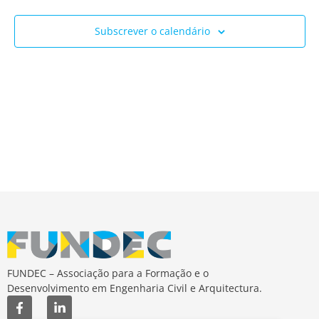
Ev
e
Subscrever o calendário
visua
de
Event
FUNDEC – Associação para a Formação e o
Desenvolvimento em Engenharia Civil e Arquitectura.