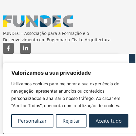
FUNDEC – Associação para a Formação e o
Desenvolvimento em Engenharia Civil e Arquitectura.
Valorizamos a sua privacidade
MAPA DO SITE
CONTACTOS
Utilizamos cookies para melhorar a sua experiência de
Subscrever Newsletter
fundec@tecnico.ulisboa.pt
navegação, apresentar anúncios ou conteúdos
Contactos
FUNDEC - IST - DECivil
personalizados e analisar o nosso tráfego. Ao clicar em
Google Maps
Av. Rovisco Pais, 1049-
"Aceitar Todos", concorda com a utilização de cookies.
001 Lisboa
Política de Privacidade
Contacte-nos
Livro de
|
|
Personalizar
Rejeitar
Aceite tudo
Reclamações
Termos e Condições
|
@2026 FUNDEC