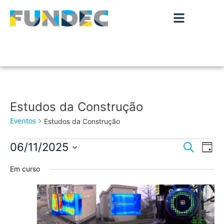
Estudos da Construção
Eventos
Estudos da Construção
Nave
Na
06/11/2025
Pesquisar
Dia
de
Selecione
de
a
Em curso
vis
data.
pesqu
de
Ev
e