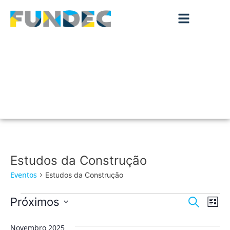
Estudos da Construção
Eventos
Estudos da Construção
Nave
Na
Próximos
Pesquisar
Lista
de
Selecione
de
a
vis
Novembro 2025