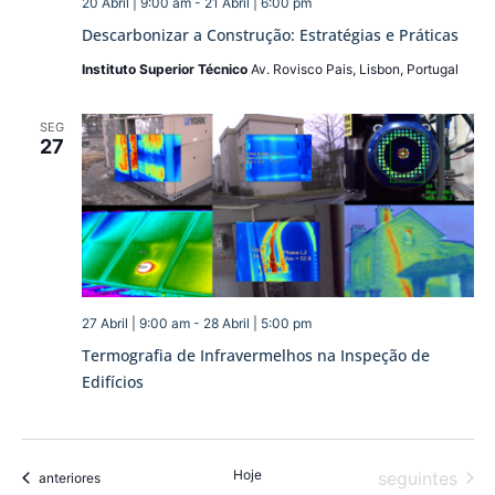
20 Abril | 9:00 am
-
21 Abril | 6:00 pm
Descarbonizar a Construção: Estratégias e Práticas
Instituto Superior Técnico
Av. Rovisco Pais, Lisbon, Portugal
SEG
27
27 Abril | 9:00 am
-
28 Abril | 5:00 pm
Termografia de Infravermelhos na Inspeção de
Edifícios
Hoje
Eventos
seguintes
Eventos
anteriores