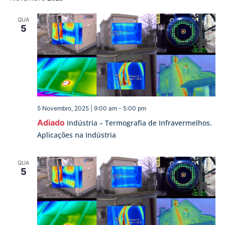
data.
pesqu
de
QUA
Ev
e
5
visua
de
Event
5 Novembro, 2025 | 9:00 am
-
5:00 pm
Adiado
Indústria – Termografia de Infravermelhos.
Aplicações na Indústria
QUA
5