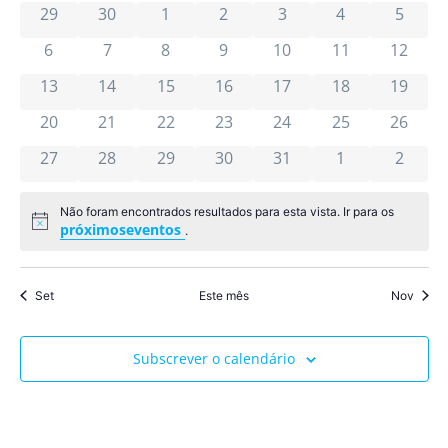
pesqu
0 eventos
0 eventos
0 eventos
0 eventos
0 eventos
0 eventos
0 even
de
de
29
30
1
2
3
4
5
Ev
e
0 eventos
0 eventos
0 eventos
0 eventos
0 eventos
0 eventos
0 event
6
7
8
9
10
11
12
Eventos
visua
0 eventos
0 eventos
0 eventos
0 eventos
0 eventos
0 eventos
0 event
13
14
15
16
17
18
19
de
0 eventos
0 eventos
0 eventos
0 eventos
0 eventos
0 eventos
0 event
20
21
22
23
24
25
26
0 eventos
0 eventos
0 eventos
0 eventos
0 eventos
0 eventos
Event
0 even
27
28
29
30
31
1
2
Não foram encontrados resultados para esta vista. Ir para os
Aviso
próximoseventos
.
Set
Este mês
Nov
Subscrever o calendário