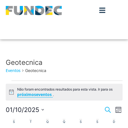
Geotecnica
Eventos
Geotecnica
Não foram encontrados resultados para esta vista. Ir para os
Aviso
próximoseventos
.
Nave
Na
01/10/2025
Pesquisar
Mês
de
Selecione
de
Calendário
a
S
T
Q
Q
S
S
D
vis
data.