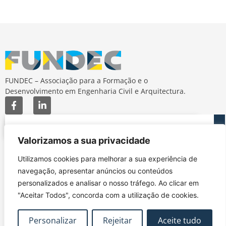
FUNDEC – Associação para a Formação e o
Desenvolvimento em Engenharia Civil e Arquitectura.
Valorizamos a sua privacidade
MAPA DO SITE
CONTACTOS
Utilizamos cookies para melhorar a sua experiência de
Subscrever Newsletter
fundec@tecnico.ulisboa.pt
navegação, apresentar anúncios ou conteúdos
Contactos
FUNDEC - IST - DECivil
personalizados e analisar o nosso tráfego. Ao clicar em
Google Maps
Av. Rovisco Pais, 1049-
"Aceitar Todos", concorda com a utilização de cookies.
001 Lisboa
Personalizar
Rejeitar
Aceite tudo
Política de Privacidade
Contacte-nos
Livro de
|
|