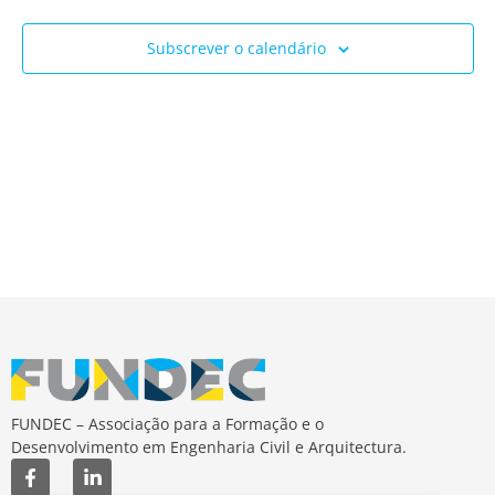
Ev
e
Subscrever o calendário
visua
de
Event
FUNDEC – Associação para a Formação e o
Desenvolvimento em Engenharia Civil e Arquitectura.