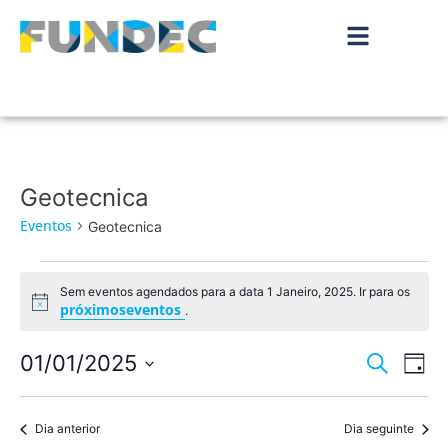
Geotecnica
Eventos
Geotecnica
Sem eventos agendados para a data 1 Janeiro, 2025. Ir para os
Aviso
próximoseventos
.
Nave
Na
01/01/2025
Pesquisar
Dia
de
Selecione
de
a
vis
data.
Dia anterior
Dia seguinte
pesqu
de