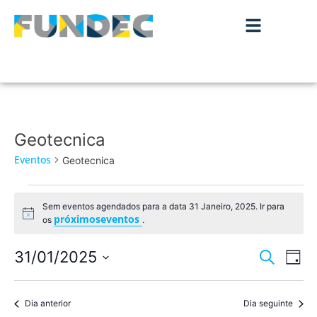
Geotecnica
Eventos
Geotecnica
Sem eventos agendados para a data 31 Janeiro, 2025. Ir para
Aviso
próximoseventos
os
.
Nave
Na
31/01/2025
Pesquisar
Dia
de
Selecione
de
a
vis
data.
Dia anterior
Dia seguinte
pesqu
de