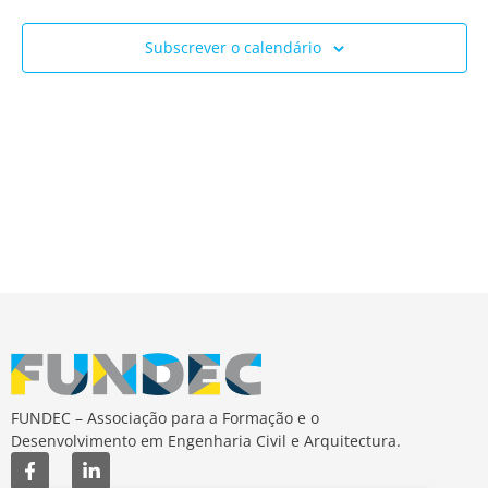
Ev
e
Subscrever o calendário
visua
de
Event
FUNDEC – Associação para a Formação e o
Desenvolvimento em Engenharia Civil e Arquitectura.