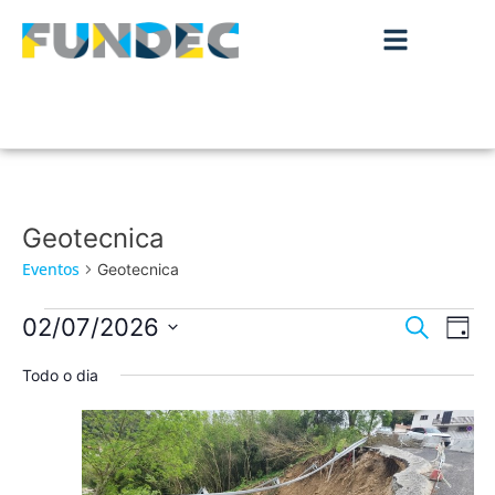
Geotecnica
Eventos
Geotecnica
Nave
Na
02/07/2026
Pesquisar
Dia
de
Selecione
de
a
Todo o dia
vis
data.
pesqu
de
Ev
e