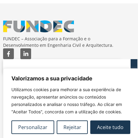
FUNDEC – Associação para a Formação e o
Desenvolvimento em Engenharia Civil e Arquitectura.
Valorizamos a sua privacidade
MAPA DO SITE
CONTACTOS
Utilizamos cookies para melhorar a sua experiência de
Subscrever Newsletter
fundec@tecnico.ulisboa.pt
navegação, apresentar anúncios ou conteúdos
Contactos
FUNDEC - IST - DECivil
personalizados e analisar o nosso tráfego. Ao clicar em
Google Maps
Av. Rovisco Pais, 1049-
"Aceitar Todos", concorda com a utilização de cookies.
001 Lisboa
Política de Privacidade
Contacte-nos
Livro de
Personalizar
Rejeitar
Aceite tudo
|
|
Reclamações
Termos e Condições
|