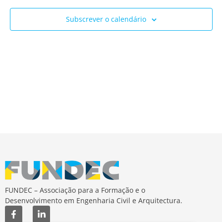
Ev
e
Subscrever o calendário
visua
de
Event
FUNDEC – Associação para a Formação e o
Desenvolvimento em Engenharia Civil e Arquitectura.