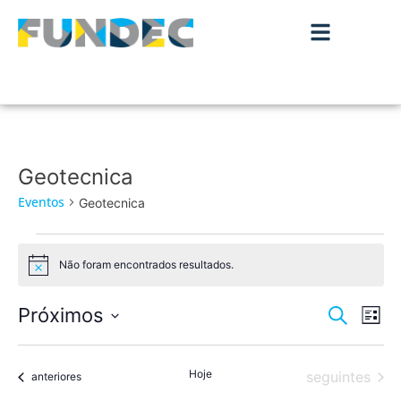
Geotecnica
Eventos
Geotecnica
Não foram encontrados resultados.
Aviso
Nave
Na
Próximos
Pesquisar
Lista
de
Selecione
de
a
vis
data.
Hoje
Eventos
pesqu
seguintes
Eventos
anteriores
de