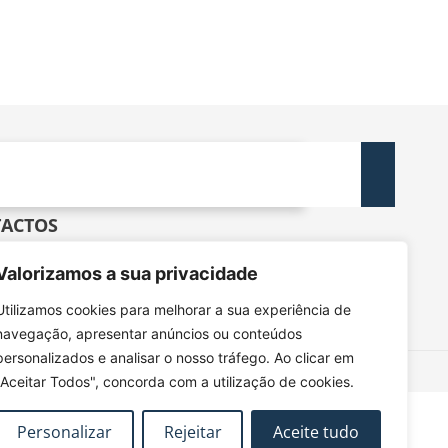
ACTOS
dec@tecnico.ulisboa.pt
Valorizamos a sua privacidade
DEC - IST - DECivil
 Rovisco Pais, 1049-001 Lisboa
Utilizamos cookies para melhorar a sua experiência de
navegação, apresentar anúncios ou conteúdos
personalizados e analisar o nosso tráfego. Ao clicar em
"Aceitar Todos", concorda com a utilização de cookies.
Personalizar
Rejeitar
Aceite tudo