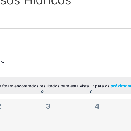
próximos
 foram encontrados resultados para esta vista. Ir para os
Aviso
Q
S
0
0
0
2
3
4
eventos,
eventos,
eventos,