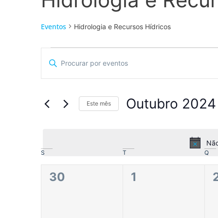
Eventos
Hidrologia e Recursos Hídricos
Navegação
Digite
a
de
palavra-
chave.
pesquisa
Procure
por
Outubro 2024
Eventos
Este mês
e
com
Selecione
palavra-
a
visualização
chave.
data.
Não
de
Calendário
S
T
Q
Eventos
de
0
0
30
1
Eventos
eventos,
eventos,