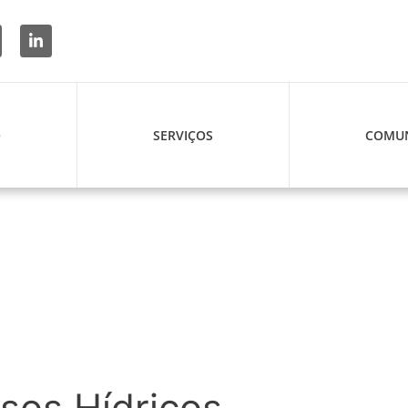
O
SERVIÇOS
COMUN
rsos Hídricos