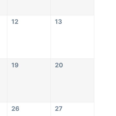
0
0
12
13
eventos,
eventos,
0
0
19
20
eventos,
eventos,
0
0
26
27