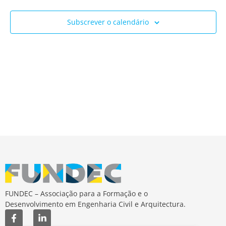
Ev
e
Subscrever o calendário
visua
de
Event
FUNDEC – Associação para a Formação e o
Desenvolvimento em Engenharia Civil e Arquitectura.