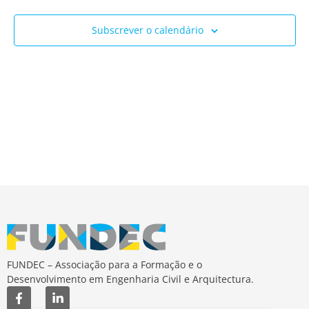
Ev
e
Subscrever o calendário
visua
de
Event
FUNDEC – Associação para a Formação e o
Desenvolvimento em Engenharia Civil e Arquitectura.