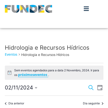
Hidrologia e Recursos Hídricos
Eventos
Hidrologia e Recursos Hídricos
Sem eventos agendados para a data 2 Novembro, 2024. Ir para
Aviso
próximoseventos
os
.
Nave
Na
02/11/2024
Pesquisar
Dia
de
Selecione
de
a
vis
data.
Dia anterior
Dia seguinte
pesqu
de