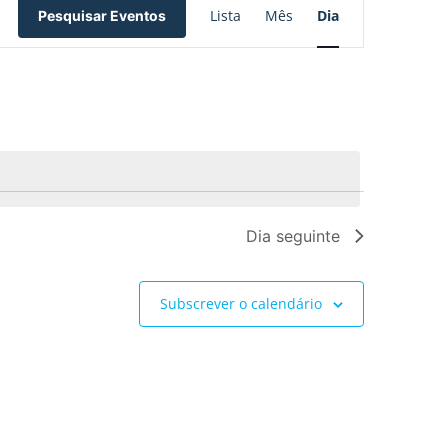
Lista
Mês
Dia
Pesquisar Eventos
de
visualização
de
Evento
Dia seguinte
Subscrever o calendário