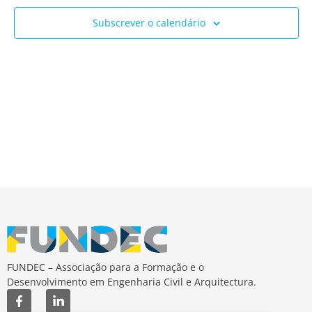
Ev
e
Subscrever o calendário
visua
de
Event
FUNDEC – Associação para a Formação e o
Desenvolvimento em Engenharia Civil e Arquitectura.