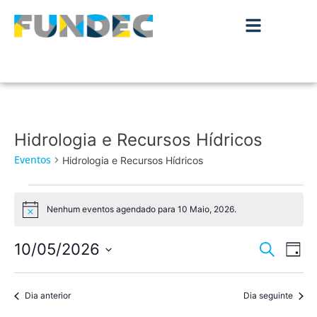
Hidrologia e Recursos Hídricos
Eventos
Hidrologia e Recursos Hídricos
Nenhum eventos agendado para 10 Maio, 2026.
Aviso
Nave
Na
10/05/2026
Pesquisar
Dia
de
Selecione
de
a
vis
data.
Dia anterior
Dia seguinte
pesqu
de