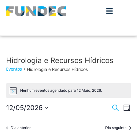
Hidrologia e Recursos Hídricos
Eventos
Hidrologia e Recursos Hídricos
Nenhum eventos agendado para 12 Maio, 2026.
Aviso
Nave
Na
12/05/2026
Pesquisar
Dia
de
Selecione
de
a
vis
data.
Dia anterior
Dia seguinte
pesqu
de