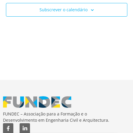
Ev
e
Subscrever o calendário
visua
de
Event
FUNDEC – Associação para a Formação e o
Desenvolvimento em Engenharia Civil e Arquitectura.