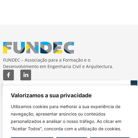
FUNDEC – Associação para a Formação e o
Desenvolvimento em Engenharia Civil e Arquitectura.
Valorizamos a sua privacidade
Utilizamos cookies para melhorar a sua experiência de
MAPA DO SITE
CONTACTOS
navegação, apresentar anúncios ou conteúdos
Subscrever Newsletter
fundec@tecnico.ulisboa.pt
Contactos
personalizados e analisar o nosso tráfego. Ao clicar em
FUNDEC - IST - DECivil
Google Maps
"Aceitar Todos", concorda com a utilização de cookies.
Av. Rovisco Pais, 1049-
001 Lisboa