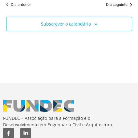
vis
data.
Dia anterior
Dia seguinte
pesqu
de
Ev
e
Subscrever o calendário
visua
de
Event
FUNDEC – Associação para a Formação e o
Desenvolvimento em Engenharia Civil e Arquitectura.