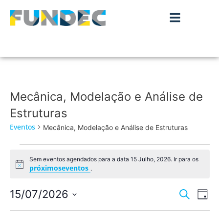
Mecânica, Modelação e Análise de
Estruturas
Eventos
Mecânica, Modelação e Análise de Estruturas
Sem eventos agendados para a data 15 Julho, 2026. Ir para os
Aviso
próximoseventos
.
Nave
Na
15/07/2026
Pesquisar
Dia
de
Selecione
de
a