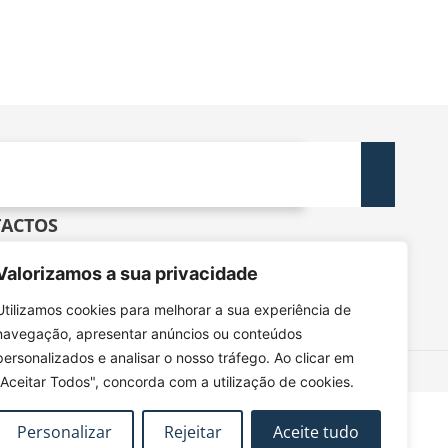
ACTOS
dec@tecnico.ulisboa.pt
Valorizamos a sua privacidade
DEC - IST - DECivil
 Rovisco Pais, 1049-001 Lisboa
Utilizamos cookies para melhorar a sua experiência de
navegação, apresentar anúncios ou conteúdos
personalizados e analisar o nosso tráfego. Ao clicar em
"Aceitar Todos", concorda com a utilização de cookies.
Personalizar
Rejeitar
Aceite tudo