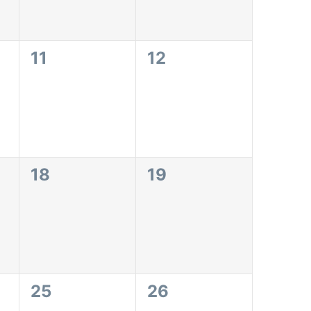
0
0
11
12
eventos,
eventos,
0
0
18
19
eventos,
eventos,
0
0
25
26