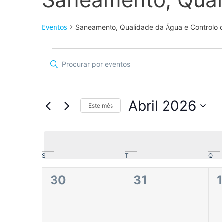
Eventos
Saneamento, Qualidade da Água e Controlo 
Navegação
Digite
a
de
palavra-
chave.
pesquisa
Procure
por
Abril 2026
Eventos
Este mês
e
com
Selecione
palavra-
a
visualização
chave.
data.
de
Calendário
S
T
Q
Eventos
de
0
0
30
31
Eventos
eventos,
eventos,