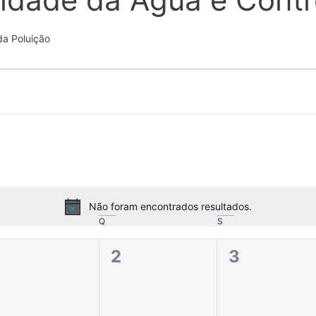
da Poluição
Não foram encontrados resultados.
Aviso
Q
S
0
0
0
1
2
3
eventos,
eventos,
eventos,