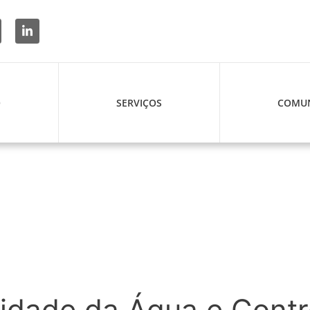
O
SERVIÇOS
COMUN
dade da Água e Contro