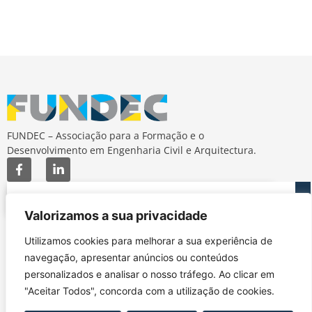
FUNDEC – Associação para a Formação e o
Desenvolvimento em Engenharia Civil e Arquitectura.
Valorizamos a sua privacidade
Utilizamos cookies para melhorar a sua experiência de
MAPA DO SITE
CONTACTOS
navegação, apresentar anúncios ou conteúdos
Subscrever Newsletter
fundec@tecnico.ulisboa.pt
Contactos
personalizados e analisar o nosso tráfego. Ao clicar em
FUNDEC - IST - DECivil
Google Maps
"Aceitar Todos", concorda com a utilização de cookies.
Av. Rovisco Pais, 1049-
001 Lisboa