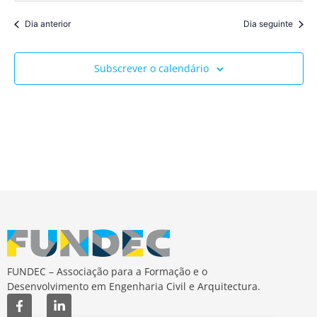
de
a
vis
data.
Dia anterior
Dia seguinte
pesqu
de
Ev
e
Subscrever o calendário
visua
de
Event
FUNDEC – Associação para a Formação e o
Desenvolvimento em Engenharia Civil e Arquitectura.