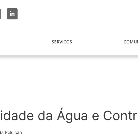
O
SERVIÇOS
COMUN
dade da Água e Contro
da Poluição