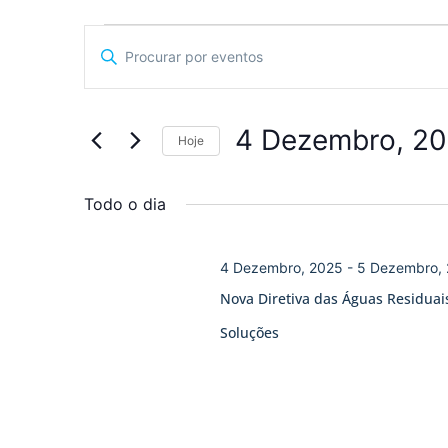
Navegação
Digite
a
de
palavra-
chave.
pesquisa
Procure
por
4 Dezembro, 2
Eventos
Hoje
e
com
Selecione
palavra-
a
visualização
chave.
data.
Todo o dia
de
Eventos
4 Dezembro, 2025
-
5 Dezembro,
Nova Diretiva das Águas Residuai
Soluções