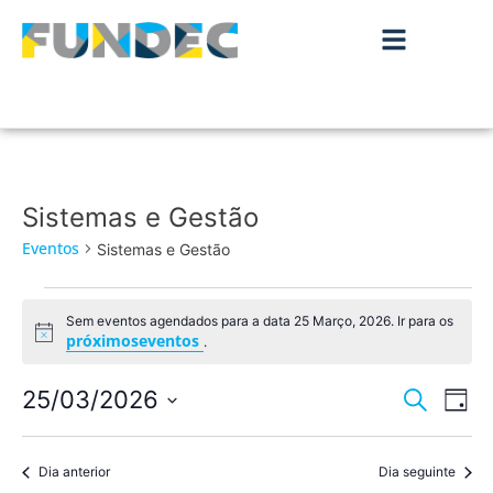
Sistemas e Gestão
Eventos
Sistemas e Gestão
Sem eventos agendados para a data 25 Março, 2026. Ir para os
Aviso
próximoseventos
.
Nave
Na
25/03/2026
Pesquisar
Dia
de
Selecione
de
a
vis
data.
Dia anterior
Dia seguinte
pesqu
de