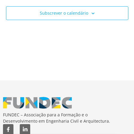
Ev
e
Subscrever o calendário
visua
de
Event
FUNDEC – Associação para a Formação e o
Desenvolvimento em Engenharia Civil e Arquitectura.