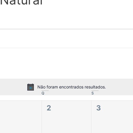
Não foram encontrados resultados.
Aviso
Q
S
0
0
0
1
2
3
eventos,
eventos,
eventos,