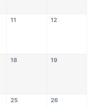
0
0
11
12
eventos,
eventos,
0
0
18
19
eventos,
eventos,
0
0
25
26