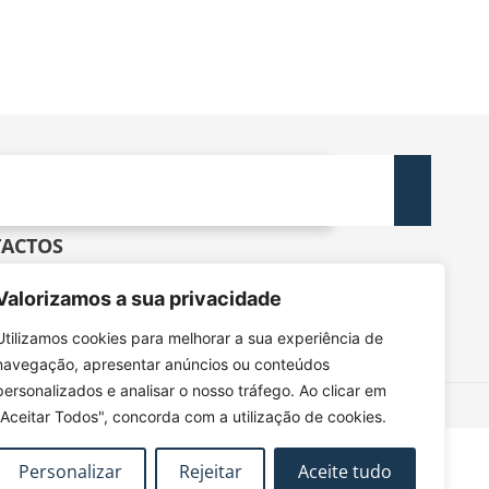
ACTOS
dec@tecnico.ulisboa.pt
Valorizamos a sua privacidade
DEC - IST - DECivil
 Rovisco Pais, 1049-001 Lisboa
Utilizamos cookies para melhorar a sua experiência de
navegação, apresentar anúncios ou conteúdos
personalizados e analisar o nosso tráfego. Ao clicar em
"Aceitar Todos", concorda com a utilização de cookies.
Personalizar
Rejeitar
Aceite tudo