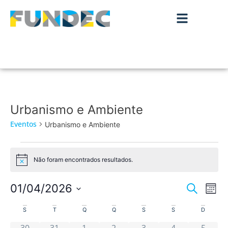
Urbanismo e Ambiente
Eventos
Urbanismo e Ambiente
Não foram encontrados resultados.
Aviso
Nave
Na
01/04/2026
Pesquisar
Mês
de
Selecione
de
Calendário
a
S
T
Q
Q
S
S
D
vis
data.
0 eventos
0 eventos
0 eventos
0 eventos
0 eventos
0 eventos
0 even