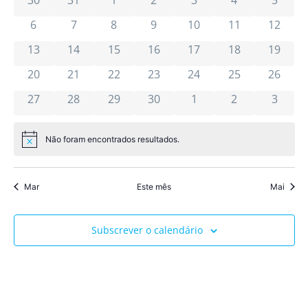
pesqu
de
de
30
31
1
2
3
4
5
Ev
e
0 eventos
0 eventos
0 eventos
0 eventos
0 eventos
0 eventos
0 event
6
7
8
9
10
11
12
Eventos
visua
0 eventos
0 eventos
0 eventos
0 eventos
0 eventos
0 eventos
0 event
13
14
15
16
17
18
19
de
0 eventos
0 eventos
0 eventos
0 eventos
0 eventos
0 eventos
0 event
20
21
22
23
24
25
26
0 eventos
0 eventos
0 eventos
0 eventos
0 eventos
0 eventos
Event
0 even
27
28
29
30
1
2
3
Não foram encontrados resultados.
Aviso
Mar
Este mês
Mai
Subscrever o calendário