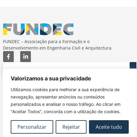
FUNDEC – Associação para a Formação e o
Desenvolvimento em Engenharia Civil e Arquitectura.
Valorizamos a sua privacidade
MAPA DO SITE
CONTACTOS
Utilizamos cookies para melhorar a sua experiência de
Subscrever Newsletter
fundec@tecnico.ulisboa.pt
navegação, apresentar anúncios ou conteúdos
Contactos
FUNDEC - IST - DECivil
personalizados e analisar o nosso tráfego. Ao clicar em
Google Maps
Av. Rovisco Pais, 1049-
"Aceitar Todos", concorda com a utilização de cookies.
001 Lisboa
Personalizar
Rejeitar
Aceite tudo
Política de Privacidade
Contacte-nos
Livro de
|
|
Reclamações
Termos e Condições
|