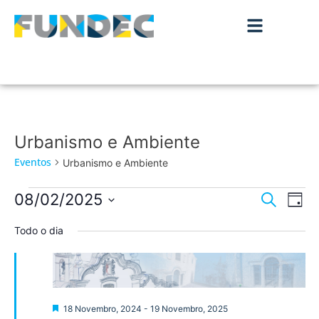
Urbanismo e Ambiente
Eventos
Urbanismo e Ambiente
Nave
Na
08/02/2025
Pesquisar
Dia
de
Selecione
de
a
Todo o dia
vis
data.
pesqu
de
Ev
e
visua
Destaque
18 Novembro, 2024
-
19 Novembro, 2025