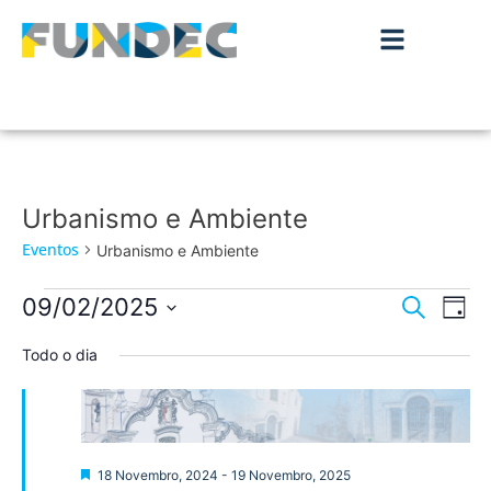
Urbanismo e Ambiente
Eventos
Urbanismo e Ambiente
Nave
Na
09/02/2025
Pesquisar
Dia
de
Selecione
de
a
Todo o dia
vis
data.
pesqu
de
Ev
e
visua
Destaque
18 Novembro, 2024
-
19 Novembro, 2025