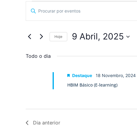
Navegação
Digite
a
de
palavra-
chave.
pesquisa
Procure
por
9 Abril, 2025
Eventos
Hoje
e
com
Selecione
palavra-
a
visualização
chave.
data.
Todo o dia
de
Eventos
Destaque
18 Novembro, 2024
HBIM Básico (E-learning)
Dia anterior