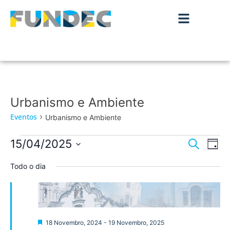
Urbanismo e Ambiente
Eventos
Urbanismo e Ambiente
Nave
Na
15/04/2025
Pesquisar
Dia
de
Selecione
de
a
Todo o dia
vis
data.
pesqu
de
Ev
e
visua
Destaque
18 Novembro, 2024
-
19 Novembro, 2025