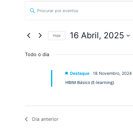
Navegação
Digite
a
de
palavra-
chave.
pesquisa
Procure
por
16 Abril, 2025
Eventos
Hoje
e
com
Selecione
palavra-
a
visualização
chave.
data.
Todo o dia
de
Eventos
Destaque
18 Novembro, 2024
HBIM Básico (E-learning)
Dia anterior