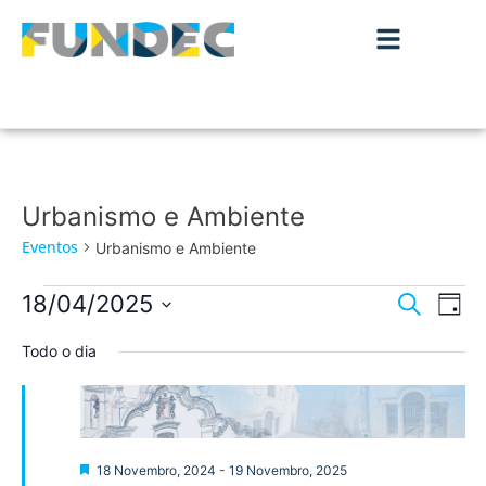
Urbanismo e Ambiente
Eventos
Urbanismo e Ambiente
Nave
Na
18/04/2025
Pesquisar
Dia
de
Selecione
de
a
Todo o dia
vis
data.
pesqu
de
Ev
e
visua
Destaque
18 Novembro, 2024
-
19 Novembro, 2025