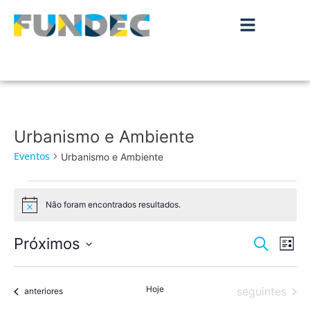
Urbanismo e Ambiente
Eventos
Urbanismo e Ambiente
Não foram encontrados resultados.
Aviso
Nave
Na
Próximos
Pesquisar
Lista
de
Selecione
de
a
vis
data.
Hoje
Eventos
pesqu
seguintes
Eventos
anteriores
de