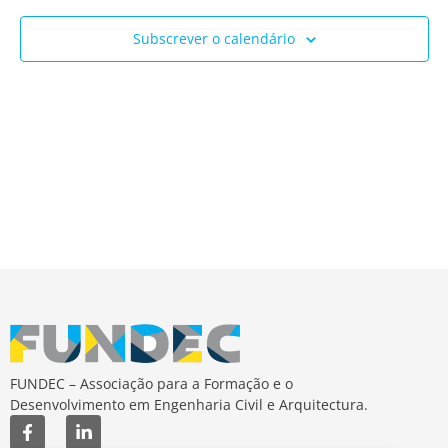
Ev
e
Subscrever o calendário
visua
de
Event
FUNDEC – Associação para a Formação e o
Desenvolvimento em Engenharia Civil e Arquitectura.