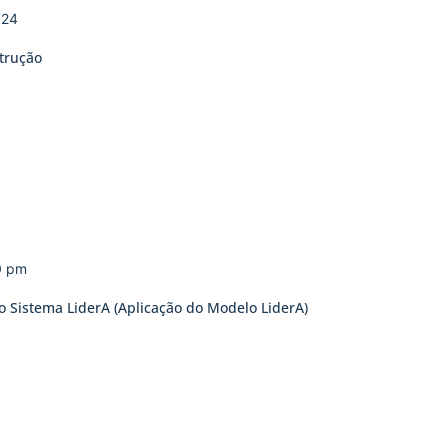
024
trução
0 pm
o Sistema LiderA (Aplicação do Modelo LiderA)